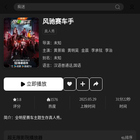
痴迷
风驰赛车手
真人秀
导演：
未知
主演：
黄景瑜
黄明昊
金晨
李承铉
李治
别名：
未知
语言：
汉语普通话,国语
立即播放
2025.05.29
31分22秒
3.8
3576
评分
热度
上映时间
时间
简介：
全明星赛车主题生存真人秀。
超无限影院
播放器
排序