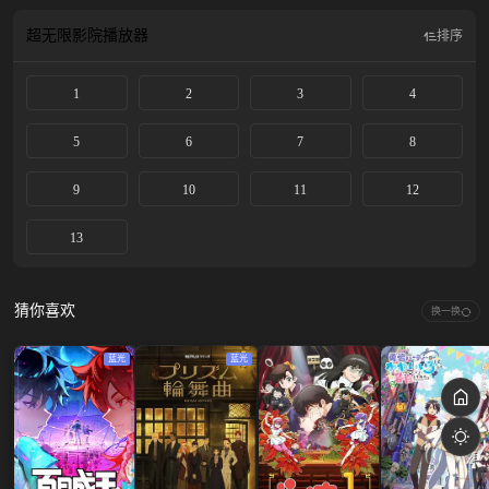
天放学后，他在自己的学校校门口看见薰子在等人……？相邻彼此、校风迥异的
两间高中•千鸟与桔梗，分别就读于这两间学校的凛太郎与薰子，交织出酸甜又多
超无限影院
播放器
排序
彩的青春物语。
1
2
3
4
5
6
7
8
9
10
11
12
13
猜你喜欢
换一换
蓝光
蓝光