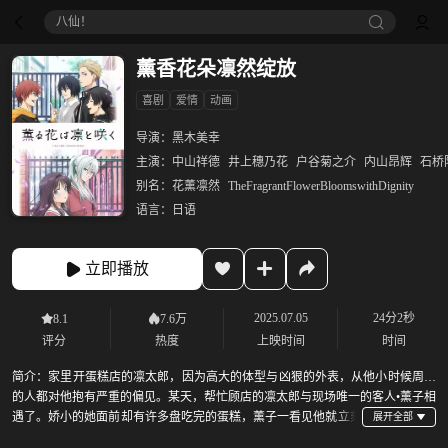
八仙！
薰香花朵凛然绽放
喜剧
爱情
动画
导演：
黑木美幸
主演：
中山祥德
井上穗乃花
户谷菊之介
内山昂辉
石桥
别名：
花薰凛然
TheFragrantFlowerBloomswithDignity
语言：
日语
立即播放
2025.07.05
24分2秒
8.1
7.6万
评分
热度
上映时间
时间
简介：
家里开蛋糕店的凛太郎，因为高大的体型与凶狠的外表，从他小时候周围
的人都对他抱有严重的偏见。某天，帮忙顾店的凛太郎与现场唯一的客人•薰子相
遇了。娇小的她面前却有许多盘吃完的蛋糕，薰子一看见他就立刻
逃离店里，凛太郎以为是因为自己的外表又吓到别人，不禁感到失落又自责。隔