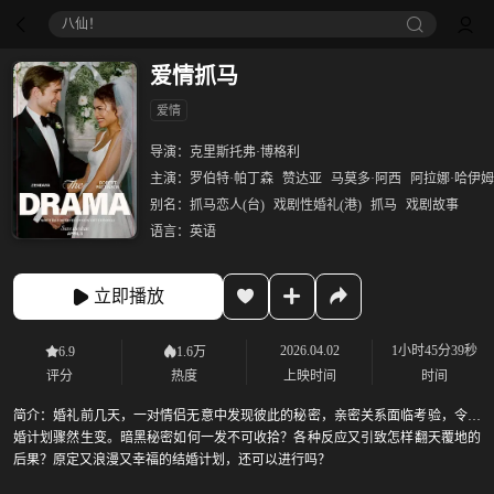
八仙！
爱情抓马
爱情
导演：
克里斯托弗·博格利
主演：
罗伯特·帕丁森
赞达亚
马莫多·阿西
阿拉娜·哈伊姆
别名：
抓马恋人(台)
戏剧性婚礼(港)
抓马
戏剧故事
语言：
英语
立即播放
2026.04.02
1小时45分39秒
6.9
1.6万
评分
热度
上映时间
时间
简介：
婚礼前几天，一对情侣无意中发现彼此的秘密，亲密关系面临考验，令结
婚计划骤然生变。暗黑秘密如何一发不可收拾？各种反应又引致怎样翻天覆地的
后果？原定又浪漫又幸福的结婚计划，还可以进行吗？