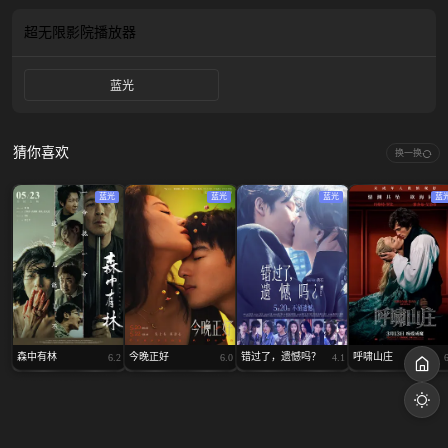
超无限影院
播放器
蓝光
猜你喜欢
换一换
蓝光
蓝光
蓝光
蓝
森中有林
今晚正好
错过了，遗憾吗？
呼啸山庄
6.2
6.0
4.1