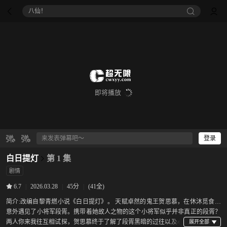
八仙！
即将播放
登录
白日提灯
第 1 集
剧情
|
2026.03.28
|
45分
|
(41全)
6.7
简介:
改编自黎青燃小说《白日提灯》。 天赋卓然的鬼王贺思慕，在休沐觅食时
意外遇见了小将军段胥。携带着她故人之物的这个小将军似乎并非真正的段胥？
两人你来我往互相试探，贺思慕终于了解了段胥黑暗的过往以及心