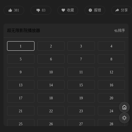
中的志向，而段胥也发现了贺思慕的坚守和孤独。寿命不过百年的凡人和四百岁
仍是少女的恶鬼，以爱意抵抗时间洪流。
381
83
收藏
报错
分享
超无限影院
播放器
排序
1
2
3
4
5
6
7
8
9
10
11
12
13
14
15
16
17
18
19
20
21
22
23
24
25
26
27
28